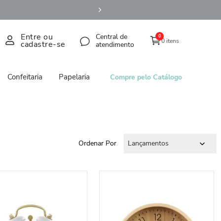
Entre ou
Central de
0
0 itens
cadastre-se
atendimento
Confeitaria
Papelaria
Compre pelo Catálogo
Ordenar Por
Lançamentos