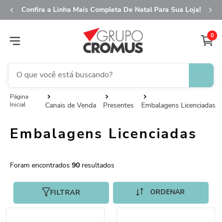
Confira a Linha Mais Completa De Natal Para Sua Loja!
0
O que você está buscando?
fita aramada
1
º
Canais de Venda
Presentes
Embalagens Licenciadas
saco presente
2
º
Embalagens Licenciadas
saco transparente
3
º
sacola
4
º
90
caixa
5
º
guardanapo
6
º
FILTRAR
natal
7
º
embalagem trufas
8
º