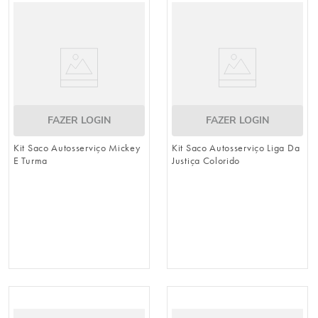
urso
9
º
sacola papel
10
º
FAZER LOGIN
FAZER LOGIN
Kit Saco Autosserviço Mickey
Kit Saco Autosserviço Liga Da
E Turma
Justiça Colorido