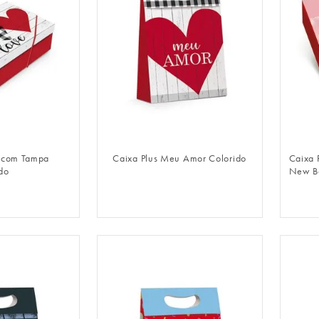
LOGIN
FAZER LOGIN
r com Tampa
Caixa Plus Meu Amor Colorido
Caixa 
do
New Be