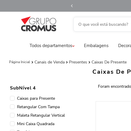
O que você está buscando?
fita aramada
1
º
Todos departamentos
Embalagens
Decora
saco transparente
2
º
saco presente
3
º
Canais de Venda
Presentes
Caixas De Presente
natal
4
º
Caixas De 
sacola
5
º
SubNível 4
caixa
6
º
Caixas para Presente
guardanapo
7
º
Retangular Com Tampa
embalagem trufas
8
º
Maleta Retangular Vertical
urso
9
º
Mini Caixa Quadrada
vela
10
º