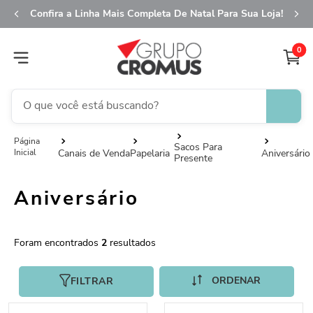
Confira a Linha Mais Completa De Natal Para Sua Loja!
0
O que você está buscando?
TERMOS MAIS BUSCADOS
Sacos Para
Canais de Venda
Papelaria
Aniversário
Presente
1
º
fita aramada
2
º
saco transparente
Aniversário
3
º
saco presente
4
º
natal
2
5
º
sacola
FILTRAR
6
º
caixa
7
º
guardanapo