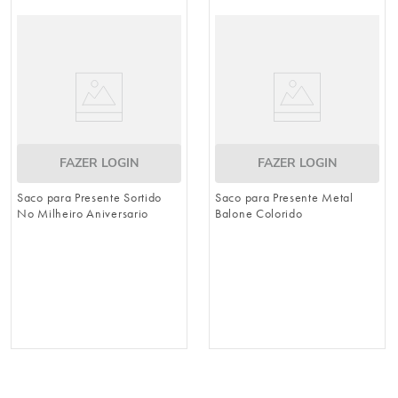
8
º
embalagem trufas
9
º
urso
10
º
vela
FAZER LOGIN
FAZER LOGIN
Saco para Presente Sortido
Saco para Presente Metal
No Milheiro Aniversario
Balone Colorido
Sortido Colorido