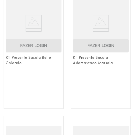
8
º
guardanapo
9
º
vela
10
º
urso
FAZER LOGIN
FAZER LOGIN
Kit Presente Sacola Belle
Kit Presente Sacola
Colorido
Adamascado Marsala