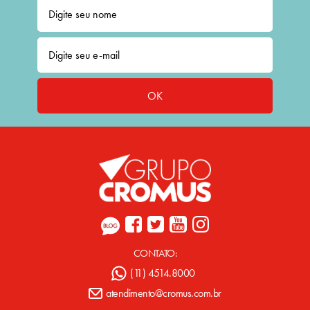
OK
CONTATO:
(11) 4514.8000
atendimento@cromus.com.br