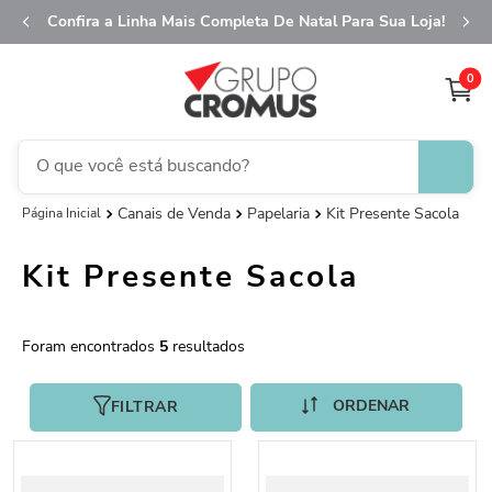
Confira a Linha Mais Completa De Natal Para Sua Loja!
0
O que você está buscando?
Canais de Venda
Papelaria
Kit Presente Sacola
TERMOS MAIS BUSCADOS
1
º
fita aramada
Kit Presente Sacola
2
º
saco transparente
3
º
saco presente
5
4
º
natal
5
º
caixa
FILTRAR
6
º
sacola
7
º
embalagem trufas