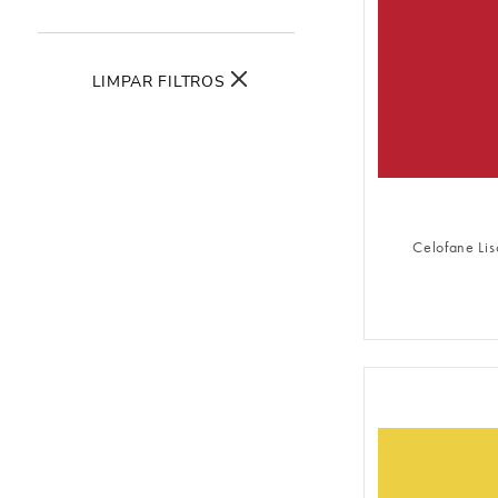
10
º
urso
LIMPAR FILTROS
FAZER 
Celofane Li