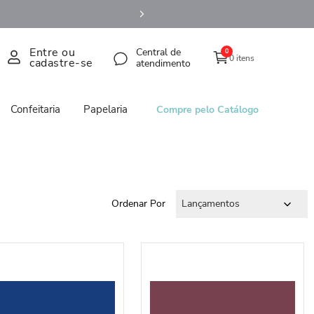
Entre ou
Central de
0
0 itens
cadastre-se
atendimento
Confeitaria
Papelaria
Compre pelo Catálogo
Ordenar Por
Lançamentos