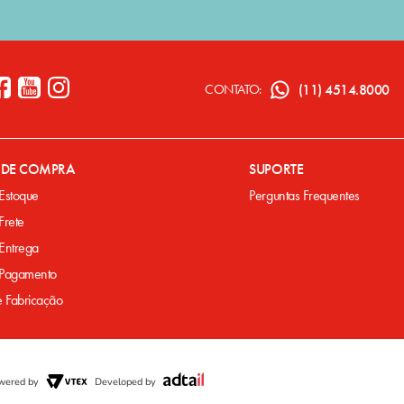
(11) 4514.8000
CONTATO:
A DE COMPRA
SUPORTE
 Estoque
Perguntas Frequentes
 Frete
 Entrega
e Pagamento
e Fabricação
wered by
Developed by