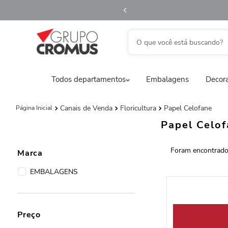
O que você está buscando?
TERMOS MAIS BUSCADOS
Todos departamentos
Embalagens
Decora
1
º
fita aramada
2
º
saco transparente
Canais de Venda
Floricultura
Papel Celofane
3
º
saco presente
Papel Celo
4
º
natal
5
º
caixa
Marca
6
º
sacola
EMBALAGENS
7
º
embalagem trufas
8
º
guardanapo
Preço
9
º
vela