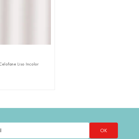
FAZER LOGIN
Celofane Liso Incolor
OK