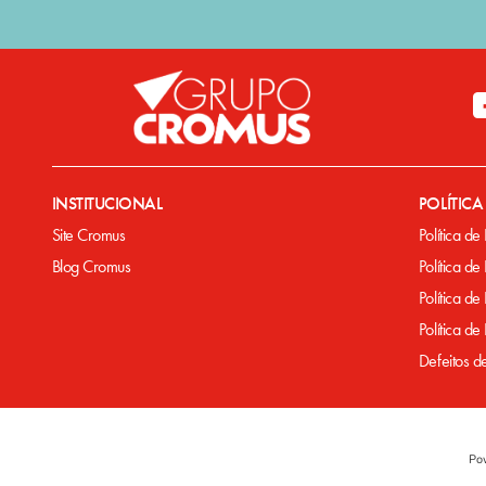
INSTITUCIONAL
POLÍTIC
Site Cromus
Política de
Blog Cromus
Política de
Política de
Política d
Defeitos d
Po