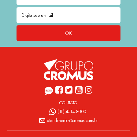
OK
CONTATO:
(11) 4514.8000
atendimento@cromus.com.br