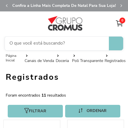
Confira a Linha Mais Completa De Natal Para Sua Loja!
0
O que você está buscando?
TERMOS MAIS BUSCADOS
Canais de Venda
Doceria
Poli Transparente
Registrados
1
º
fita aramada
Registrados
2
º
saco transparente
3
º
saco presente
4
º
natal
11
5
º
caixa
FILTRAR
6
º
sacola
7
º
embalagem trufas