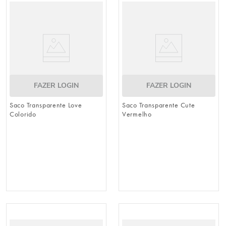
8
º
guardanapo
9
º
vela
10
º
urso
FAZER LOGIN
FAZER LOGIN
Saco Transparente Love
Saco Transparente Cute
Colorido
Vermelho