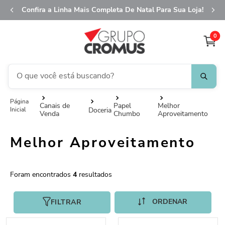
Confira a Linha Mais Completa De Natal Para Sua Loja!
0
O que você está buscando?
TERMOS MAIS BUSCADOS
Canais de
Papel
Melhor
Doceria
Venda
Chumbo
Aproveitamento
1
º
fita aramada
2
º
saco presente
Melhor Aproveitamento
3
º
saco transparente
4
º
sacola
4
5
º
caixa
FILTRAR
6
º
guardanapo
7
º
natal