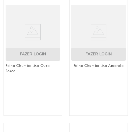
8
º
embalagem trufas
9
º
urso
10
º
sacola papel
FAZER LOGIN
FAZER LOGIN
Folha Chumbo Liso Ouro
Folha Chumbo Liso Amarelo
Fosco