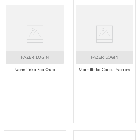
8
º
embalagem trufas
9
º
urso
10
º
sacola papel
FAZER LOGIN
FAZER LOGIN
Marmitinha Poa Ouro
Marmitinha Cacau Marrom