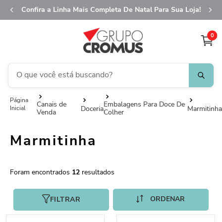
Confira a Linha Mais Completa De Natal Para Sua Loja!
0
O que você está buscando?
TERMOS MAIS BUSCADOS
Canais de
Embalagens Para Doce De
Doceria
Marmitinha
Venda
Colher
1
º
fita aramada
2
º
saco presente
Marmitinha
3
º
saco transparente
4
º
sacola
12
5
º
caixa
FILTRAR
6
º
guardanapo
7
º
natal