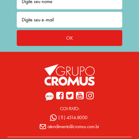
OK
CONTATO:
(11) 4514.8000
atendimento@cromus.com.br