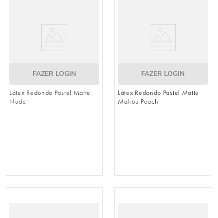
8
º
embalagem trufas
9
º
cesta
10
º
urso
FAZER LOGIN
FAZER LOGIN
Látex Redondo Pastel Matte
Látex Redondo Pastel Matte
Nude
Malibu Peach