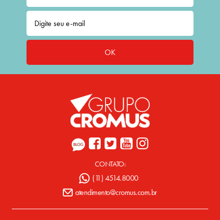
OK
CONTATO:
(11) 4514.8000
atendimento@cromus.com.br