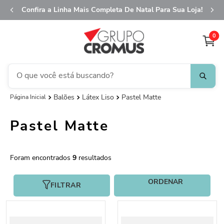
Confira a Linha Mais Completa De Natal Para Sua Loja!
0
O que você está buscando?
Balões
Látex Liso
Pastel Matte
TERMOS MAIS BUSCADOS
1
º
fita aramada
Pastel Matte
2
º
saco transparente
3
º
caixa
9
4
º
natal
5
º
saco presente
FILTRAR
6
º
sacola
7
º
guardanapo