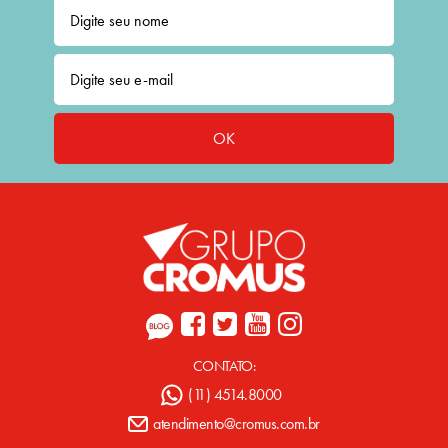
OK
CONTATO:
(11) 4514.8000
atendimento@cromus.com.br