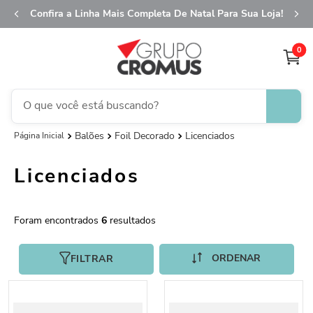
Confira a Linha Mais Completa De Natal Para Sua Loja!
0
O que você está buscando?
Balões
Foil Decorado
Licenciados
TERMOS MAIS BUSCADOS
1
º
fita aramada
Licenciados
2
º
saco transparente
3
º
saco presente
6
4
º
sacola
5
º
caixa
FILTRAR
6
º
guardanapo
7
º
embalagem trufas