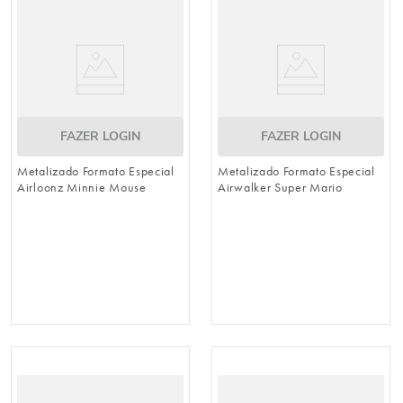
8
º
natal
9
º
urso
10
º
sacola papel
FAZER LOGIN
FAZER LOGIN
Metalizado Formato Especial
Metalizado Formato Especial
Airloonz Minnie Mouse
Airwalker Super Mario
Forever
Vermelho / Branco