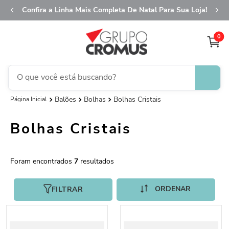
Confira a Linha Mais Completa De Natal Para Sua Loja!
0
O que você está buscando?
Balões
Bolhas
Bolhas Cristais
TERMOS MAIS BUSCADOS
1
º
fita aramada
Bolhas Cristais
2
º
saco presente
3
º
saco transparente
7
4
º
sacola
5
º
caixa
FILTRAR
6
º
guardanapo
7
º
natal