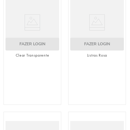
8
º
embalagem trufas
9
º
urso
10
º
sacola papel
FAZER LOGIN
FAZER LOGIN
Clear Transparente
Listras Rosa