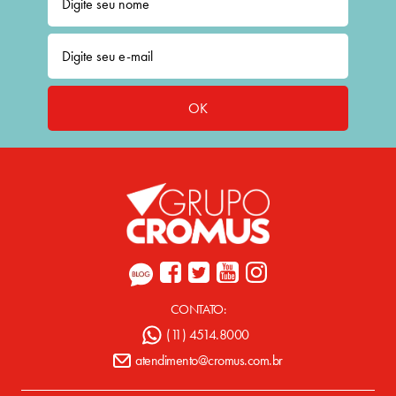
OK
CONTATO:
(11) 4514.8000
atendimento@cromus.com.br