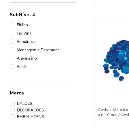
Shape de Números
Linha Nacarado
SubNível 4
Cortina Slim Metalizada Fosca
Fitilho
Confete Metálico Neve
Fio Vinil
Caixas
Romântico
Caixa Redonda Com Listras
Mensagem e Decorados
Caixa Quadrada Com Visor
Aniversário
Caixa Alta Com Visor
Bebê
Marca
FAZER 
BALOES
Confete Metálico
DECORACOES
Azul Claro / Azu
EMBALAGENS