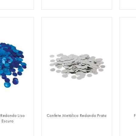
LOGIN
FAZER LOGIN
 Redondo Liso
Confete Metálico Redondo Prata
F
l Escuro