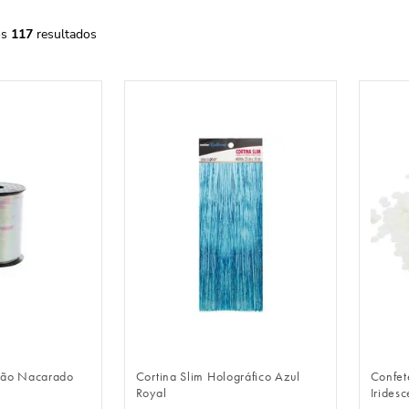
117
LOGIN
FAZER LOGIN
alão Nacarado
Cortina Slim Holográfico Azul
Confet
Royal
Iridesc