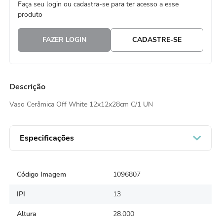
Faça seu login ou cadastra-se para ter acesso a esse
8
º
embalagem trufas
produto
9
º
urso
FAZER LOGIN
CADASTRE-SE
10
º
sacola papel
Descrição
Vaso Cerâmica Off White 12x12x28cm C/1 UN
Especificações
Código Imagem
1096807
IPI
13
Altura
28.000