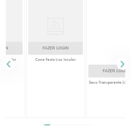
FAZER LOGIN
FAZER LOGIN
Cone Festa Liso Incolor
Saco Transparente Liso Incolor
S
L