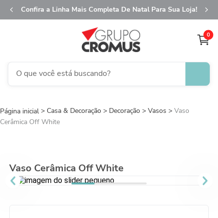
Confira a Linha Mais Completa De Natal Para Sua Loja!
0
O que você está buscando?
TERMOS MAIS BUSCADOS
Casa & Decoração
Decoração
1
º
fita aramada
Vasos
Vaso
Cerâmica Off White
2
º
saco presente
3
º
saco transparente
4
º
sacola
Vaso Cerâmica Off White
5
º
caixa
6
º
guardanapo
7
º
natal