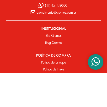
(11) 4514.8000
atendimento@cromus.com.br
INSTITUCIONAL
Site Cromus
Blog Cromus
POLÍTICA DE COMPRA
Política de Estoque
Política de Frete
Política de Entrega
Política de Pagamento
Defeitos de Fabricação
SUPORTE