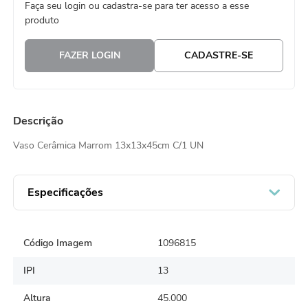
Faça seu login ou cadastra-se para ter acesso a esse
8
º
natal
produto
9
º
urso
FAZER LOGIN
CADASTRE-SE
10
º
sacola papel
Descrição
Vaso Cerâmica Marrom 13x13x45cm C/1 UN
Especificações
Código Imagem
1096815
IPI
13
Altura
45.000