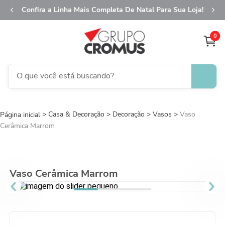
Confira a Linha Mais Completa De Natal Para Sua Loja!
0
O que você está buscando?
TERMOS MAIS BUSCADOS
Casa & Decoração
Decoração
1
º
fita aramada
Vasos
Vaso
Cerâmica Marrom
2
º
saco transparente
3
º
saco presente
4
º
sacola
Vaso Cerâmica Marrom
5
º
caixa
6
º
guardanapo
7
º
embalagem trufas