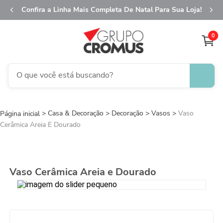
Confira a Linha Mais Completa De Natal Para Sua Loja!
0
O que você está buscando?
TERMOS MAIS BUSCADOS
Casa & Decoração
Decoração
1
º
fita aramada
Vasos
Vaso
Cerâmica Areia E Dourado
2
º
saco presente
3
º
saco transparente
4
º
sacola
Vaso Cerâmica Areia e Dourado
5
º
caixa
6
º
guardanapo
7
º
natal