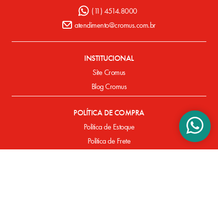
(11) 4514.8000
atendimento@cromus.com.br
INSTITUCIONAL
Site Cromus
Blog Cromus
POLÍTICA DE COMPRA
Política de Estoque
Política de Frete
Política de Entrega
Política de Pagamento
Defeitos de Fabricação
SUPORTE