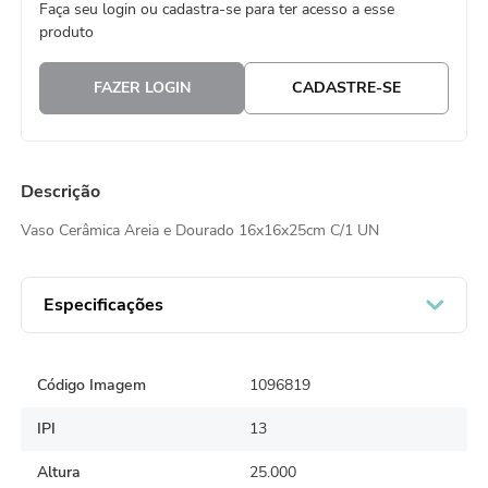
Faça seu login ou cadastra-se para ter acesso a esse
8
º
embalagem trufas
produto
9
º
urso
FAZER LOGIN
CADASTRE-SE
10
º
sacola papel
Descrição
Vaso Cerâmica Areia e Dourado 16x16x25cm C/1 UN
Especificações
Código Imagem
1096819
IPI
13
Altura
25.000