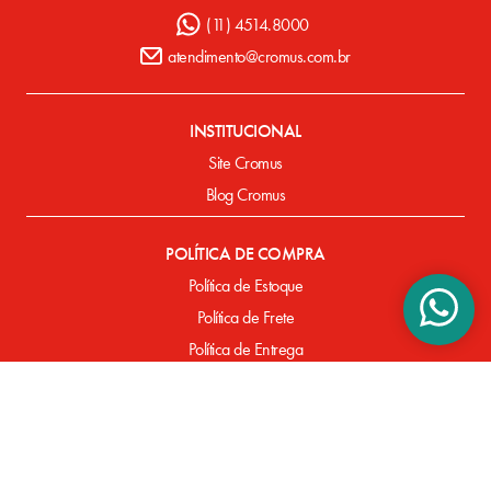
(11) 4514.8000
atendimento@cromus.com.br
INSTITUCIONAL
Site Cromus
Blog Cromus
POLÍTICA DE COMPRA
Política de Estoque
Política de Frete
Política de Entrega
Política de Pagamento
Defeitos de Fabricação
SUPORTE