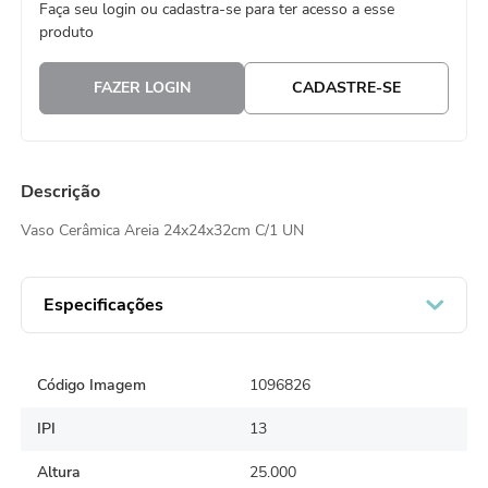
Faça seu login ou cadastra-se para ter acesso a esse
8
º
natal
produto
9
º
urso
FAZER LOGIN
CADASTRE-SE
10
º
sacola papel
Descrição
Vaso Cerâmica Areia 24x24x32cm C/1 UN
Especificações
Código Imagem
1096826
IPI
13
Altura
25.000