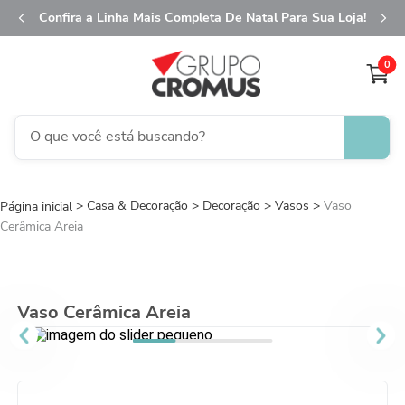
Confira a Linha Mais Completa De Natal Para Sua Loja!
0
O que você está buscando?
TERMOS MAIS BUSCADOS
Casa & Decoração
Decoração
1
º
fita aramada
Vasos
Vaso
Cerâmica Areia
2
º
saco transparente
3
º
saco presente
4
º
sacola
Vaso Cerâmica Areia
5
º
caixa
6
º
guardanapo
7
º
embalagem trufas