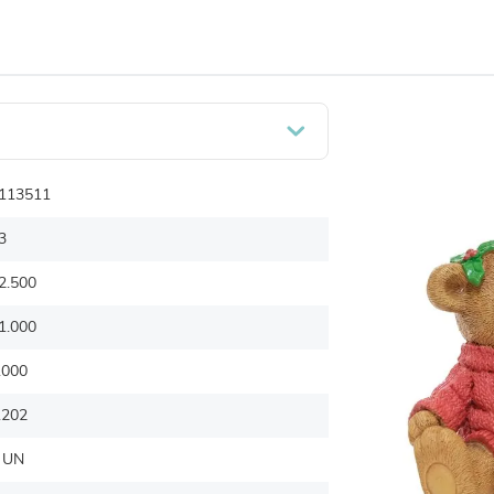
113511
3
2.500
1.000
.000
.202
 UN