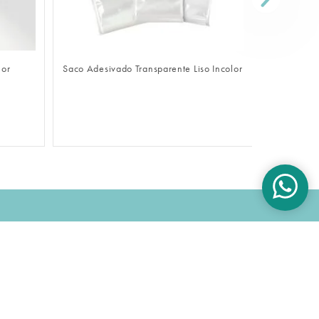
FAZER LOGIN
lor
Saco Adesivado Transparente Liso Incolor
Sacola De
OK