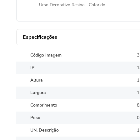
Urso Decorativo Resina - Colorido
Especificações
Código Imagem
3
IPI
1
Altura
1
Largura
1
Comprimento
8
Peso
0
UN. Descrição
1