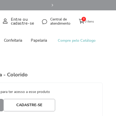
Entre ou
Central de
0
0 itens
cadastre-se
atendimento
Confeitaria
Papelaria
Compre pelo Catálogo
a - Colorido
 para ter acesso a esse produto
CADASTRE-SE