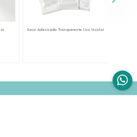
FAZER LOGIN
lor
Saco Adesivado Transparente Liso Incolor
Sacola De
OK