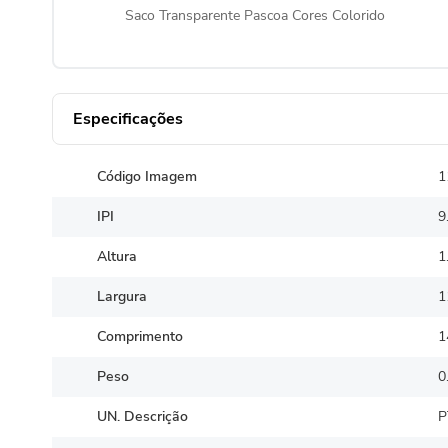
Saco Transparente Pascoa Cores Colorido
Especificações
Código Imagem
1
IPI
9
Altura
1
Largura
1
Comprimento
1
Peso
0
UN. Descrição
P