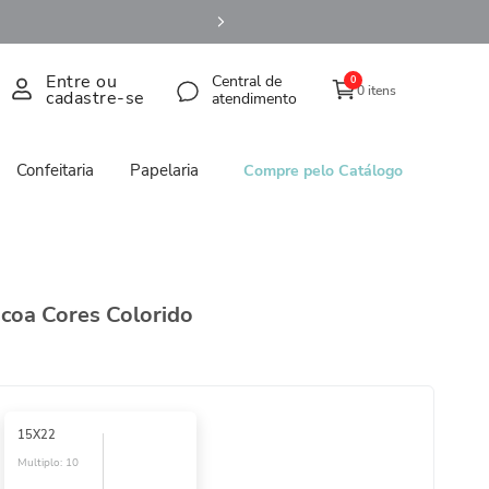
Entre ou
Central de
0
0 itens
cadastre-se
atendimento
Confeitaria
Papelaria
Compre pelo Catálogo
coa Cores Colorido
15X22
Multiplo:
10