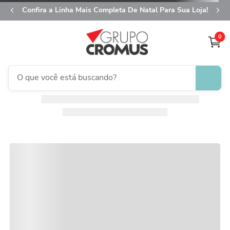
Confira a Linha Mais Completa De Natal Para Sua Loja!
0
O que você está buscando?
fita aramada
1
º
saco transparente
2
º
saco presente
3
º
natal
4
º
caixa
5
º
sacola
6
º
embalagem trufas
7
º
guardanapo
8
º