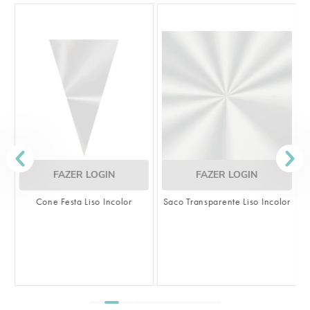
FAZER LOGIN
FAZER LOGIN
Cone Festa Liso Incolor
Saco Transparente Liso Incolor
S
L