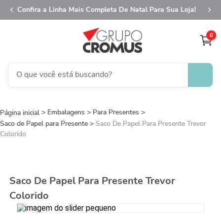
Loja!
Confira a Linha Mais Completa De Natal Para Sua Lo
0
O que você está buscando?
TERMOS MAIS BUSCADOS
Embalagens
Para Presentes
1
º
fita aramada
Saco de Papel para Presente
Saco De Papel Para Presente Trevor
2
º
saco transparente
Colorido
3
º
saco presente
4
º
natal
Saco De Papel Para Presente Trevor
5
º
caixa
Colorido
6
º
sacola
7
º
embalagem trufas