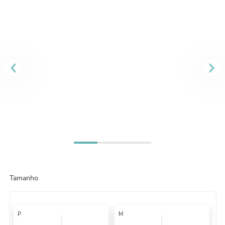
8
º
guardanapo
9
º
vela
10
º
urso
Tamanho
P
M