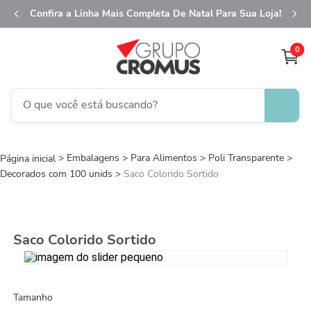
Confira a Linha Mais Completa De Natal Para Sua Loja!
0
O que você está buscando?
TERMOS MAIS BUSCADOS
Embalagens
Para Alimentos
1
º
fita aramada
Poli Transparente
Decorados com 100 unids
Saco Colorido Sortido
2
º
saco transparente
3
º
saco presente
4
º
sacola
Saco Colorido Sortido
5
º
caixa
6
º
guardanapo
Tamanho
7
º
embalagem trufas