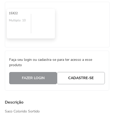
8
º
natal
15X22
9
º
urso
Multiplo:
10
10
º
sacola papel
Faça seu login ou cadastra-se para ter acesso a esse
produto
FAZER LOGIN
CADASTRE-SE
Descrição
Saco Colorido Sortido