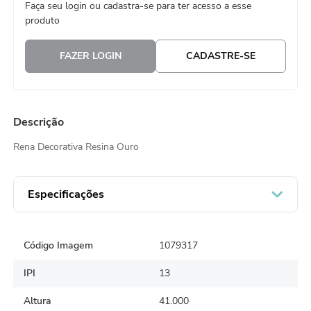
Faça seu login ou cadastra-se para ter acesso a esse
8
º
embalagem trufas
produto
9
º
urso
FAZER LOGIN
CADASTRE-SE
10
º
sacola papel
Descrição
Rena Decorativa Resina Ouro
Especificações
Código Imagem
1079317
IPI
13
Altura
41.000