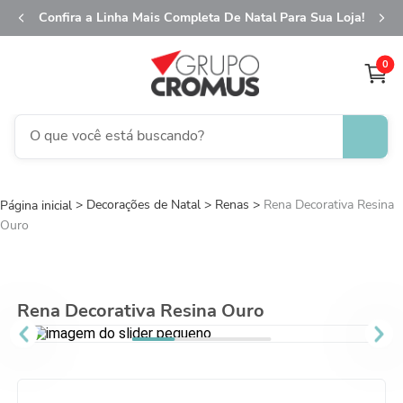
Confira a Linha Mais Completa De Natal Para Sua Loja!
0
O que você está buscando?
TERMOS MAIS BUSCADOS
Decorações de Natal
1
º
Renas
fita aramada
Rena Decorativa Resina
Ouro
2
º
saco presente
3
º
saco transparente
4
º
sacola
Rena Decorativa Resina Ouro
5
º
caixa
6
º
guardanapo
7
º
natal