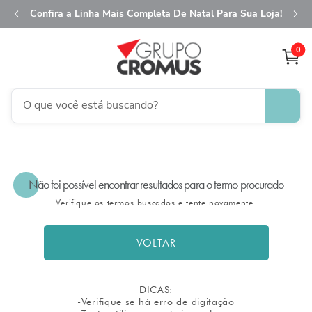
Confira a Linha Mais Completa De Natal Para Sua Loja!
0
O que você está buscando?
TERMOS MAIS BUSCADOS
1
º
fita aramada
Não foi possível encontrar resultados para o termo procurado
2
º
saco presente
Verifique os termos buscados e tente novamente.
3
º
saco transparente
4
º
sacola
VOLTAR
5
º
caixa
6
º
guardanapo
DICAS:
-Verifique se há erro de digitação
7
º
natal