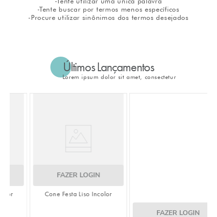
-Tente utilizar uma única palavra
-Tente buscar por termos menos específicos
8
º
embalagem trufas
-Procure utilizar sinônimos dos termos desejados
9
º
urso
10
º
sacola papel
Últimos Lançamentos
Lorem ipsum dolor sit amet, consectetur
FAZER LOGIN
FAZER LOGIN
Cone Festa Liso Incolor
Saco Transparente Liso Incolor