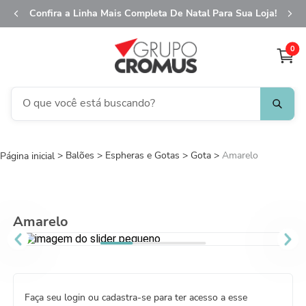
Confira a Linha Mais Completa De Natal Para Sua Loja!
0
O que você está buscando?
TERMOS MAIS BUSCADOS
Balões
Espheras e Gotas
1
º
fita aramada
Gota
Amarelo
2
º
saco transparente
3
º
saco presente
Amarelo
4
º
natal
5
º
sacola
6
º
caixa
Faça seu login ou cadastra-se para ter acesso a esse
7
º
guardanapo