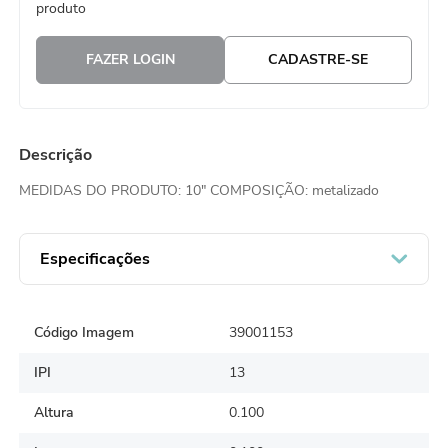
produto
8
º
embalagem trufas
FAZER LOGIN
CADASTRE-SE
9
º
urso
10
º
vela
Descrição
MEDIDAS DO PRODUTO: 10" COMPOSIÇÃO: metalizado
Especificações
Código Imagem
39001153
IPI
13
Altura
0.100