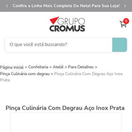
Confira a Linha Mais Completa De Natal Para Sua Loja!
0
O que você está buscando?
TERMOS MAIS BUSCADOS
Confeitaria
Ateliê
1
Para Detalhes
º
fita aramada
Pinça Culinária com degrau
Pinça Culinária Com Degrau Aço Inox
2
º
saco presente
Prata
3
º
saco transparente
4
º
sacola
Pinça Culinária Com Degrau Aço Inox Prata
5
º
caixa
6
º
guardanapo
7
º
natal