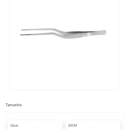
8
º
embalagem trufas
9
º
urso
10
º
sacola papel
Tamanho
16cm
20CM