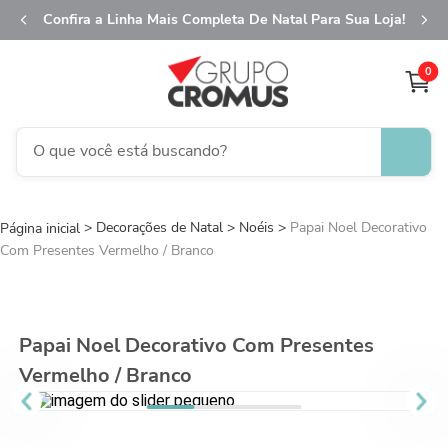
Confira a Linha Mais Completa De Natal Para Sua Loja!
0
O que você está buscando?
TERMOS MAIS BUSCADOS
Decorações de Natal
1
º
Noéis
fita aramada
Papai Noel Decorativo
Com Presentes Vermelho / Branco
2
º
saco transparente
3
º
saco presente
4
º
natal
Papai Noel Decorativo Com Presentes
5
º
sacola
Vermelho / Branco
6
º
caixa
7
º
guardanapo