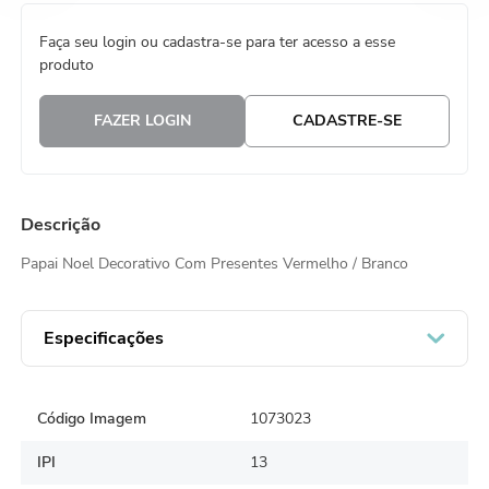
8
º
embalagem trufas
Faça seu login ou cadastra-se para ter acesso a esse
produto
9
º
urso
10
º
vela
FAZER LOGIN
CADASTRE-SE
Descrição
Papai Noel Decorativo Com Presentes Vermelho / Branco
Especificações
Código Imagem
1073023
IPI
13