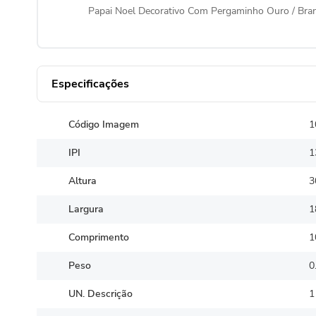
Papai Noel Decorativo Com Pergaminho Ouro / Bra
Especificações
Código Imagem
1
IPI
1
Altura
3
Largura
1
Comprimento
1
Peso
0
UN. Descrição
1