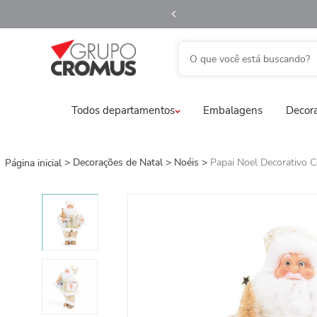
O que você está buscando?
TERMOS MAIS BUSCADOS
Todos departamentos
Embalagens
Decora
1
º
fita aramada
2
º
saco transparente
3
º
saco presente
Decorações de Natal
Noéis
Papai Noel Decorativo 
4
º
natal
5
º
caixa
6
º
sacola
7
º
embalagem trufas
8
º
guardanapo
9
º
vela