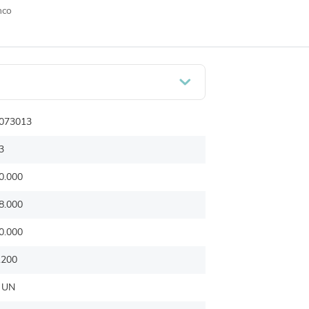
nco
073013
3
0.000
8.000
0.000
.200
 UN