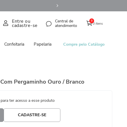
Entre ou
Central de
0
0 itens
cadastre-se
atendimento
Confeitaria
Papelaria
Compre pelo Catálogo
o Com Pergaminho Ouro / Branco
 para ter acesso a esse produto
CADASTRE-SE