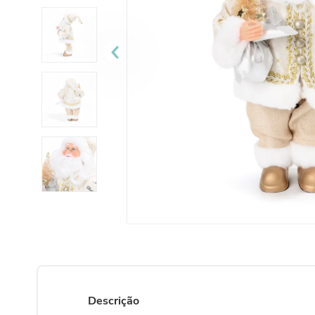
10
º
urso
Descrição