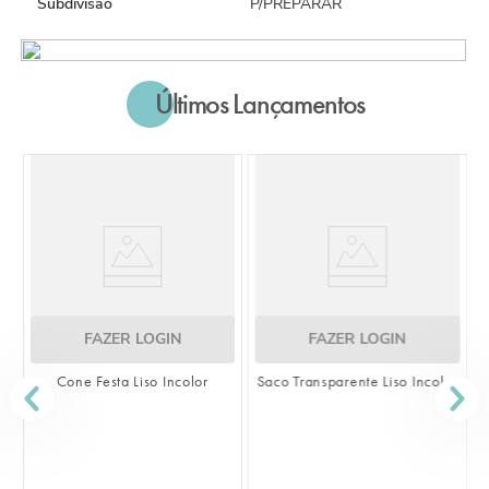
Subdivisão
P/PREPARAR
Últimos Lançamentos
FAZER LOGIN
FAZER LOGIN
Cone Festa Liso Incolor
Saco Transparente Liso Incolor
S
L