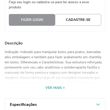
Faça seu login ou cadastra-se para ter acesso a esse
8
º
natal
produto
9
º
urso
FAZER LOGIN
CADASTRE-SE
10
º
sacola papel
Descrição
Indicação: Indicado para manipular bolos para pratos, bancadas
e/ou embalagens e também para fazer acabamento em chantilly
em bolos. Diferenciais e Características: Sua estrutura reforçada,
juntamente com seu cabo anatômico e antiderrapante facilita o
manuseio de forma precisa e segura com designer inovador e
moderno. Possui lâmina larga de aço inoxidável resistente que
comporta bolos de até 20 cm. Modo de Usar: NA Manutenção:
VER MAIS +
Lavar com água, detergente e esponja não abrasiva. Cuidados:
Produtos abrasivos como palha de aço podem riscar e prejudicar
o brilho. Após lavar, seque imediatamente para evitar manchas.
Após o uso, mantenha em local limpo e seco. Instruções para
Especificações
Armazenamento: Guarde em local seguro. Manter fora do alcance