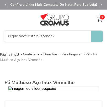
Confira a Linha Mais Completa De Natal Para Sua Loja!
0
O que você está buscando?
TERMOS MAIS BUSCADOS
Confeitaria
Utensílios
1
º
Para Preparar
fita aramada
Pá
Pá
Multiuso Aço Inox Vermelho
2
º
saco transparente
3
º
saco presente
4
º
sacola
Pá Multiuso Aço Inox Vermelho
5
º
caixa
6
º
guardanapo
7
º
embalagem trufas