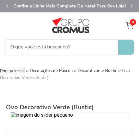
Confira a Linha Mais Completa De Natal Para Sua Loja!
0
O que você está buscando?
TERMOS MAIS BUSCADOS
Decorações de Páscoa
1
º
Decorativos
fita aramada
Rustic
Ovo
Decorativo Verde (Rustic)
2
º
saco transparente
3
º
saco presente
4
º
sacola
Ovo Decorativo Verde (Rustic)
5
º
caixa
6
º
guardanapo
7
º
embalagem trufas