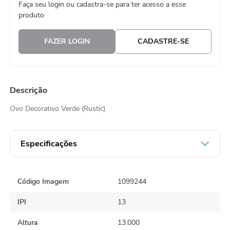
Faça seu login ou cadastra-se para ter acesso a esse
8
º
natal
produto
9
º
urso
FAZER LOGIN
CADASTRE-SE
10
º
sacola papel
Descrição
Ovo Decorativo Verde (Rustic).
Especificações
Código Imagem
1099244
IPI
13
Altura
13.000