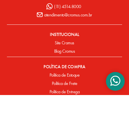
(11) 4514.8000
atendimento@cromus.com.br
INSTITUCIONAL
Site Cromus
Blog Cromus
POLÍTICA DE COMPRA
Política de Estoque
Política de Frete
Política de Entrega
Política de Pagamento
Defeitos de Fabricação
SUPORTE