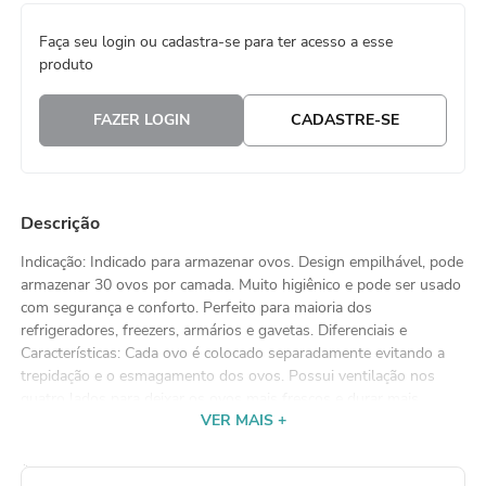
8
º
natal
Faça seu login ou cadastra-se para ter acesso a esse
produto
9
º
urso
10
º
sacola papel
FAZER LOGIN
CADASTRE-SE
Descrição
Indicação: Indicado para armazenar ovos. Design empilhável, pode
armazenar 30 ovos por camada. Muito higiênico e pode ser usado
com segurança e conforto. Perfeito para maioria dos
refrigeradores, freezers, armários e gavetas. Diferenciais e
Características: Cada ovo é colocado separadamente evitando a
trepidação e o esmagamento dos ovos. Possui ventilação nos
quatro lados para deixar os ovos mais frescos e durar mais
VER MAIS +
tempo. Pode ser colocado forma única ou empilhado. Modo de
Usar: Armazene 30 ovos por camada. Manutenção: Lavar com
água, detergente e esponja não abrasiva. Cuidados: Mantenha