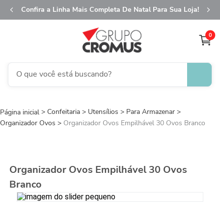
Confira a Linha Mais Completa De Natal Para Sua Loja!
0
O que você está buscando?
TERMOS MAIS BUSCADOS
Confeitaria
Utensílios
1
º
Para Armazenar
fita aramada
Organizador Ovos
Organizador Ovos Empilhável 30 Ovos Branco
2
º
saco transparente
3
º
saco presente
4
º
sacola
Organizador Ovos Empilhável 30 Ovos
5
º
caixa
Branco
6
º
guardanapo
7
º
embalagem trufas