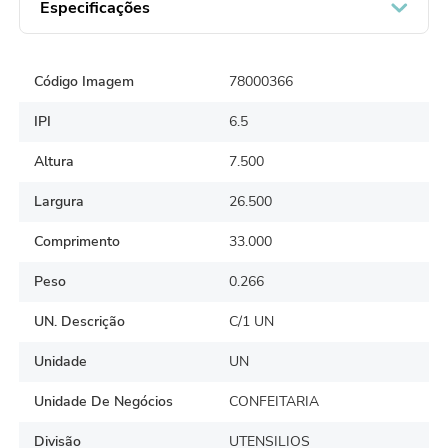
limpo e seco, evite danos a peça. Instruções para
Especificações
Armazenamento: Local de armazenamento: geladeira, mesa,
restaurante, cozinha e outros lugares Mantenha em local seguro
e fora do alcance de criança
Código Imagem
78000366
IPI
6.5
Altura
7.500
Largura
26.500
Comprimento
33.000
Peso
0.266
UN. Descrição
C/1 UN
Unidade
UN
Unidade De Negócios
CONFEITARIA
Divisão
UTENSILIOS