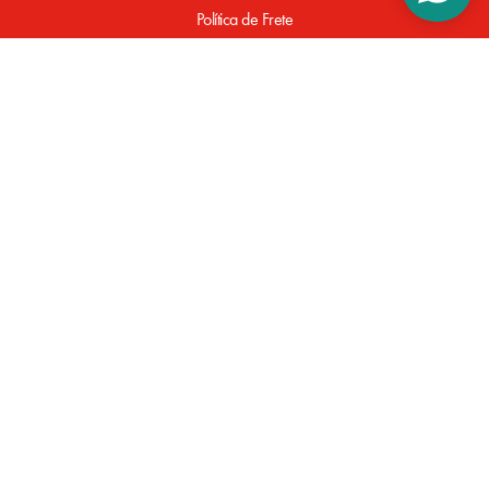
Política de Frete
Política de Entrega
Política de Pagamento
Defeitos de Fabricação
SUPORTE
Perguntas Frequentes
FORMAS DE PAGAMENTO
Powered by
Developed by