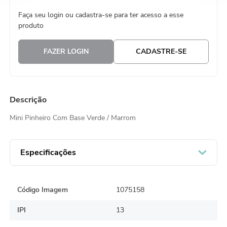
8
º
embalagem trufas
Faça seu login ou cadastra-se para ter acesso a esse
produto
9
º
urso
10
º
vela
FAZER LOGIN
CADASTRE-SE
Descrição
Mini Pinheiro Com Base Verde / Marrom
Especificações
Código Imagem
1075158
IPI
13