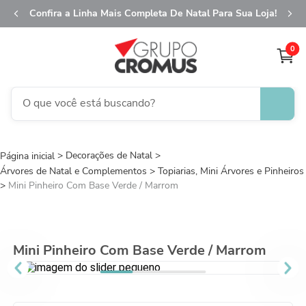
Confira a Linha Mais Completa De Natal Para Sua Loja!
0
O que você está buscando?
TERMOS MAIS BUSCADOS
Decorações de Natal
1
º
fita aramada
Árvores de Natal e Complementos
Topiarias, Mini Árvores e Pinheiros
2
º
saco transparente
Mini Pinheiro Com Base Verde / Marrom
3
º
saco presente
4
º
natal
Mini Pinheiro Com Base Verde / Marrom
5
º
sacola
6
º
caixa
7
º
guardanapo