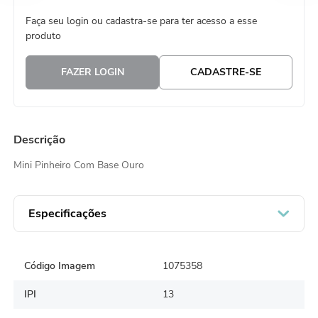
8
º
guardanapo
Faça seu login ou cadastra-se para ter acesso a esse
produto
9
º
vela
10
º
urso
FAZER LOGIN
CADASTRE-SE
Descrição
Mini Pinheiro Com Base Ouro
Especificações
Código Imagem
1075358
IPI
13