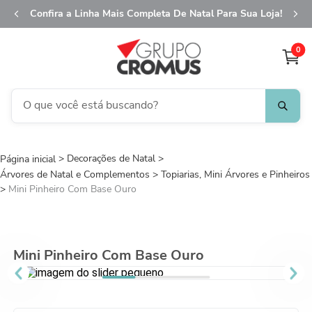
Confira a Linha Mais Completa De Natal Para Sua Loja!
0
O que você está buscando?
TERMOS MAIS BUSCADOS
Decorações de Natal
1
º
fita aramada
Árvores de Natal e Complementos
Topiarias, Mini Árvores e Pinheiros
2
º
saco transparente
Mini Pinheiro Com Base Ouro
3
º
saco presente
4
º
natal
Mini Pinheiro Com Base Ouro
5
º
caixa
6
º
sacola
7
º
embalagem trufas