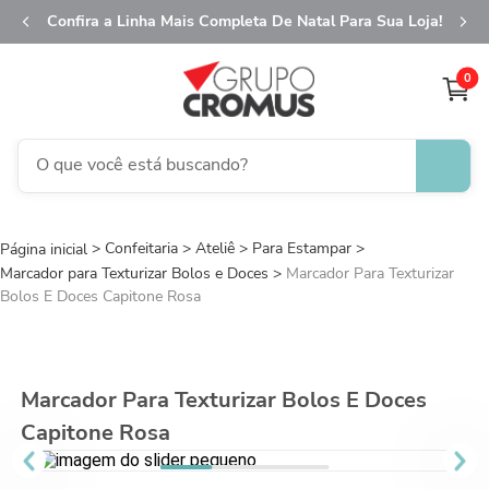
Confira a Linha Mais Completa De Natal Para Sua Loja!
0
O que você está buscando?
TERMOS MAIS BUSCADOS
Confeitaria
Ateliê
1
Para Estampar
º
fita aramada
Marcador para Texturizar Bolos e Doces
Marcador Para Texturizar
2
º
saco transparente
Bolos E Doces Capitone Rosa
3
º
saco presente
4
º
sacola
Marcador Para Texturizar Bolos E Doces
5
º
caixa
Capitone Rosa
6
º
guardanapo
7
º
embalagem trufas