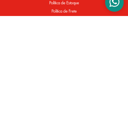
Política de Estoque
Política de Frete
Política de Entrega
Política de Pagamento
Defeitos de Fabricação
SUPORTE
Perguntas Frequentes
FORMAS DE PAGAMENTO
Powered by
Developed by