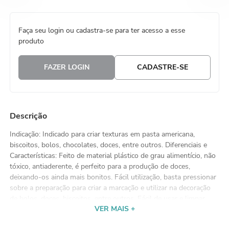
8
º
natal
Faça seu login ou cadastra-se para ter acesso a esse
9
º
urso
produto
10
º
sacola papel
FAZER LOGIN
CADASTRE-SE
Descrição
Indicação: Indicado para criar texturas em pasta americana,
biscoitos, bolos, chocolates, doces, entre outros. Diferenciais e
Características: Feito de material plástico de grau alimentício, não
tóxico, antiaderente, é perfeito para a produção de doces,
deixando-os ainda mais bonitos. Fácil utilização, basta pressionar
sobre a preparação para criar a marcação e utilizar na decoração
de bolos, doces, biscoitos, entre outros. Fácil de usar e limpar.
VER MAIS +
Modo de Usar: Fácil de usar, basta pressionar contra a massa
para marca-la. Manutenção: Antes de usar, lave em água limpa.