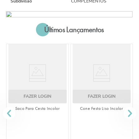
Subdivisão
COMPLEMENTOS
Últimos Lançamentos
FAZER LOGIN
FAZER LOGIN
o Para Cesta Incolor
Cone Festa Liso Incolor
FAZ
Saco Transpa