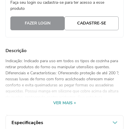
Faça seu login ou cadastra-se para ter acesso a esse
8
º
embalagem trufas
produto
9
º
urso
FAZER LOGIN
CADASTRE-SE
10
º
vela
Descrição
Indicação: Indicado para uso em todos os tipos de cozinha para
retirar produtos do forno ou manipular utensílios quentes.
Diferenciais e Características: Oferecendo proteção de até 200 ?,
nossas luvas de forno com forro acolchoado oferecem maior
conforto e evita queimaduras ao pegar formas ou assadeiras
aquecidas. Possui manga em silicone que cobre acima da altura
do punho, protegendo contra acidentes. Sua estrutura
VER MAIS +
antiderrapante ajuda a aderir aos recipientes sem risco de
derrubá-los, são flexíveis, confortáveis e adequada para uso da
mão esquerda ou direita.Modo de Usar: Exclusivo para uso
doméstico. Manutenção: Lave a superfície imediatamente após
Especificações
estar suja. Se o algodão por dentro estiver molhado, se faz