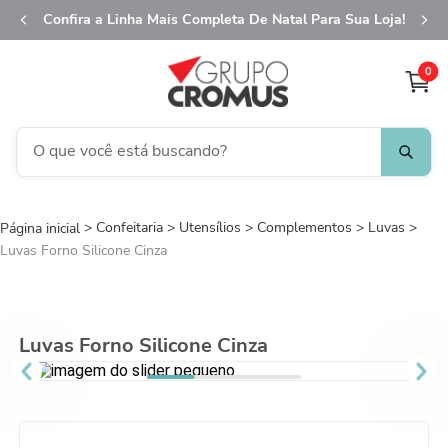
Confira a Linha Mais Completa De Natal Para Sua Loja!
0
O que você está buscando?
TERMOS MAIS BUSCADOS
Confeitaria
Utensílios
1
º
Complementos
fita aramada
Luvas
Luvas Forno Silicone Cinza
2
º
saco transparente
3
º
saco presente
4
º
natal
Luvas Forno Silicone Cinza
5
º
sacola
6
º
caixa
7
º
guardanapo