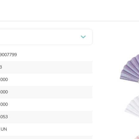
9007799
3
.000
.000
.000
.053
 UN