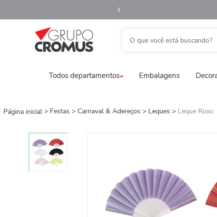
O que você está buscando?
TERMOS MAIS BUSCADOS
Todos departamentos
Embalagens
Decora
1
º
fita aramada
2
º
saco transparente
3
º
saco presente
Festas
Carnaval & Adereços
Leques
Leque Roxo
4
º
natal
5
º
sacola
6
º
caixa
7
º
guardanapo
8
º
embalagem trufas
9
º
urso