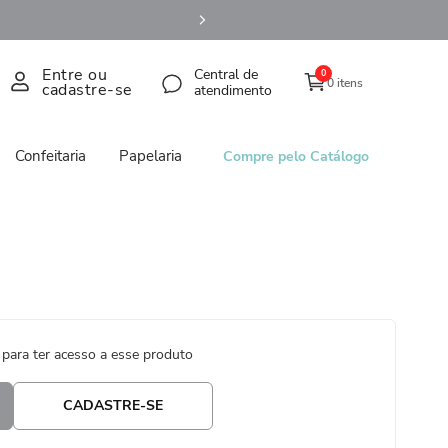
Entre ou
Central de
0
0 itens
cadastre-se
atendimento
Confeitaria
Papelaria
Compre pelo Catálogo
 para ter acesso a esse produto
CADASTRE-SE