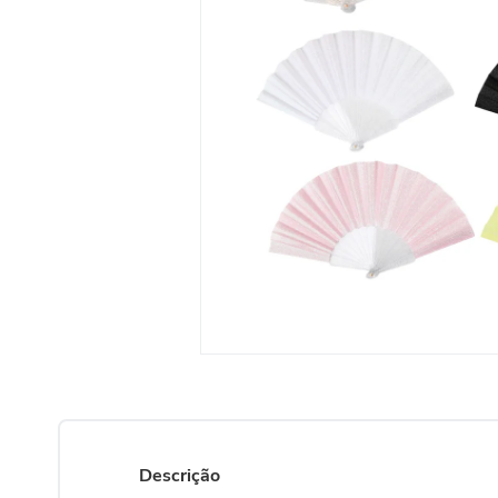
10
º
vela
Descrição