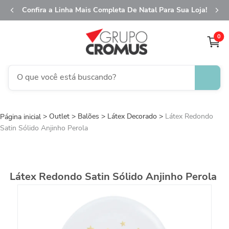
Confira a Linha Mais Completa De Natal Para Sua Loja!
0
O que você está buscando?
TERMOS MAIS BUSCADOS
Outlet
Balões
Látex Decorado
1
º
fita aramada
Látex Redondo
Satin Sólido Anjinho Perola
2
º
saco transparente
3
º
saco presente
4
º
natal
Látex Redondo Satin Sólido Anjinho Perola
5
º
caixa
6
º
sacola
7
º
embalagem trufas