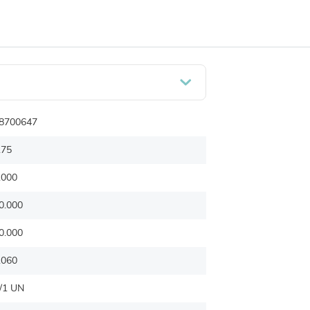
8700647
.75
.000
0.000
0.000
.060
/1 UN