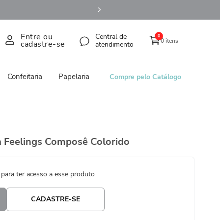
Entre ou
Central de
0
0 itens
cadastre-se
atendimento
Confeitaria
Papelaria
Compre pelo Catálogo
a Feelings Composê Colorido
 para ter acesso a esse produto
CADASTRE-SE