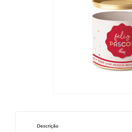
10
º
vela
Descrição