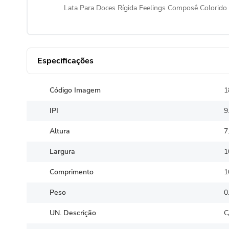
Lata Para Doces Rígida Feelings Composê Colorido
Especificações
Código Imagem
1
IPI
9
Altura
7
Largura
1
Comprimento
1
Peso
0
UN. Descrição
C