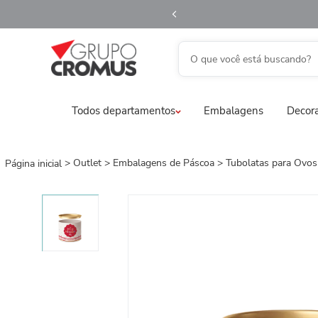
O que você está buscando?
TERMOS MAIS BUSCADOS
Todos departamentos
Embalagens
Decora
1
º
fita aramada
2
º
saco transparente
3
º
saco presente
Outlet
Embalagens de Páscoa
Tubolatas para Ovo
4
º
natal
5
º
sacola
6
º
caixa
7
º
guardanapo
8
º
embalagem trufas
9
º
urso