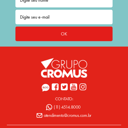
OK
CONTATO:
(11) 4514.8000
atendimento@cromus.com.br