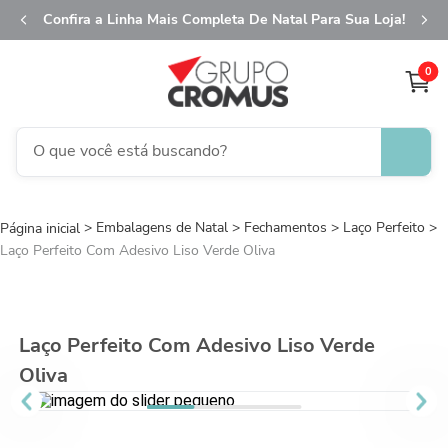
Confira a Linha Mais Completa De Natal Para Sua Loja!
0
O que você está buscando?
TERMOS MAIS BUSCADOS
Embalagens de Natal
1
º
Fechamentos
fita aramada
Laço Perfeito
Laço Perfeito Com Adesivo Liso Verde Oliva
2
º
saco transparente
3
º
saco presente
4
º
sacola
Laço Perfeito Com Adesivo Liso Verde
5
º
caixa
Oliva
6
º
guardanapo
7
º
embalagem trufas