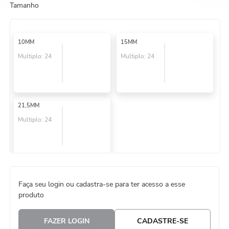
Tamanho
8
º
natal
9
º
urso
10MM
15MM
10
º
sacola papel
Multiplo:
24
Multiplo:
24
21,5MM
Multiplo:
24
Faça seu login ou cadastra-se para ter acesso a esse
produto
FAZER LOGIN
CADASTRE-SE