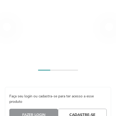
8
º
embalagem trufas
9
º
cesta
10
º
urso
Faça seu login ou cadastra-se para ter acesso a esse
produto
FAZER LOGIN
CADASTRE-SE