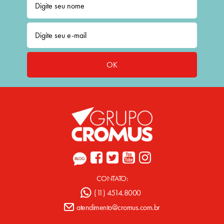
OK
CONTATO:
(11) 4514.8000
atendimento@cromus.com.br