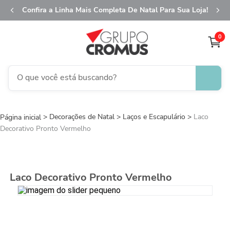
Confira a Linha Mais Completa De Natal Para Sua Loja!
0
O que você está buscando?
TERMOS MAIS BUSCADOS
Decorações de Natal
1
º
Laços e Escapulário
fita aramada
Laco
Decorativo Pronto Vermelho
2
º
saco transparente
3
º
caixa
4
º
natal
Laco Decorativo Pronto Vermelho
5
º
saco presente
6
º
sacola
7
º
guardanapo