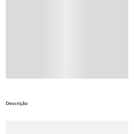
urso
9
º
vela
10
º
Descrição