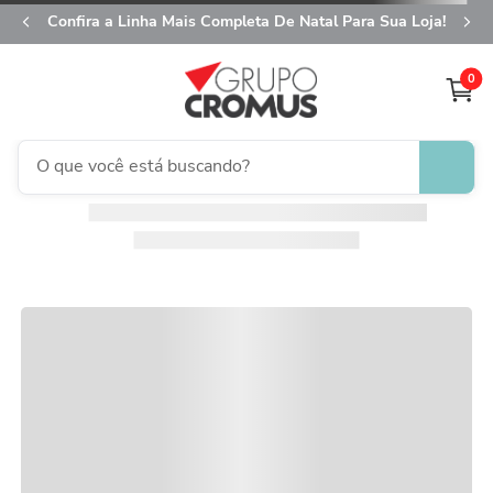
Confira a Linha Mais Completa De Natal Para Sua Loja!
0
O que você está buscando?
fita aramada
1
º
saco transparente
2
º
saco presente
3
º
natal
4
º
sacola
5
º
caixa
6
º
guardanapo
7
º
embalagem trufas
8
º