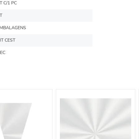
T C/1 PC
T
MBALAGENS
IT CEST
EC