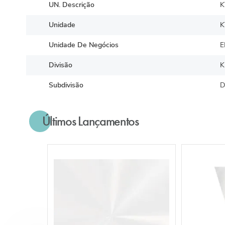
UN. Descrição
K
Unidade
K
Unidade De Negócios
E
Divisão
K
Subdivisão
D
Últimos Lançamentos