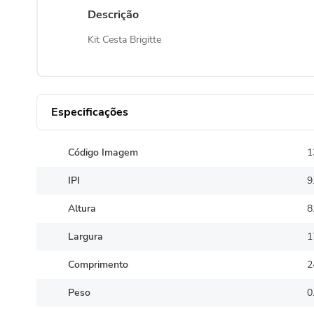
Descrição
Kit Cesta Brigitte
Especificações
Código Imagem
1
IPI
9
Altura
8
Largura
1
Comprimento
2
Peso
0