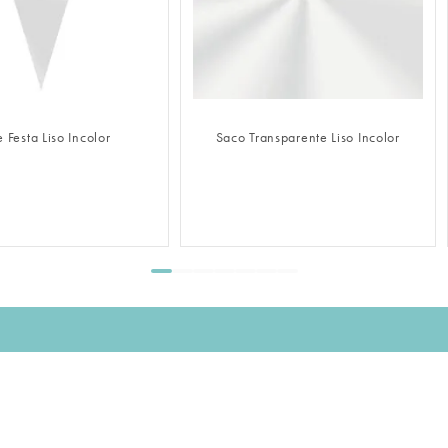
FAZER LOGIN
FAZER LOGIN
 Festa Liso Incolor
Saco Transparente Liso Incolor