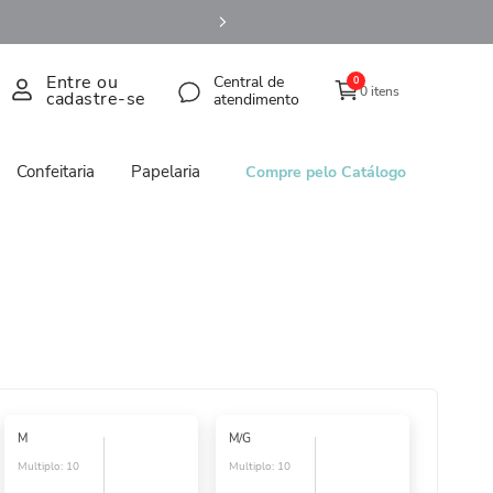
Entre ou
Central de
0
0 itens
cadastre-se
atendimento
Confeitaria
Papelaria
Compre pelo Catálogo
M
M/G
Multiplo:
10
Multiplo:
10