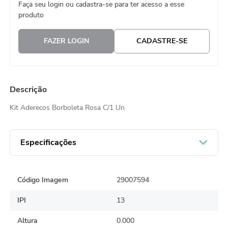
Faça seu login ou cadastra-se para ter acesso a esse
8
º
embalagem trufas
produto
9
º
urso
FAZER LOGIN
CADASTRE-SE
10
º
vela
Descrição
Kit Aderecos Borboleta Rosa C/1 Un
Especificações
Código Imagem
29007594
IPI
13
Altura
0.000