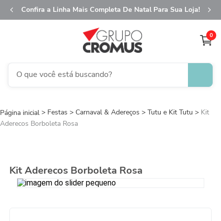
Confira a Linha Mais Completa De Natal Para Sua Loja!
0
O que você está buscando?
TERMOS MAIS BUSCADOS
Festas
Carnaval & Adereços
1
º
fita aramada
Tutu e Kit Tutu
Kit
Aderecos Borboleta Rosa
2
º
saco transparente
3
º
saco presente
4
º
natal
Kit Aderecos Borboleta Rosa
5
º
sacola
6
º
caixa
7
º
guardanapo