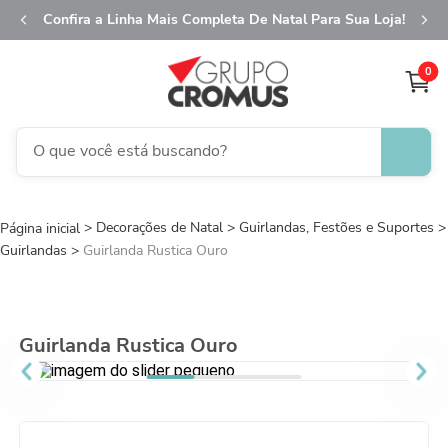
Confira a Linha Mais Completa De Natal Para Sua Loja!
0
O que você está buscando?
TERMOS MAIS BUSCADOS
Decorações de Natal
1
º
Guirlandas, Festões e Suportes
fita aramada
Guirlandas
Guirlanda Rustica Ouro
2
º
saco transparente
3
º
saco presente
4
º
natal
Guirlanda Rustica Ouro
5
º
caixa
6
º
sacola
7
º
embalagem trufas