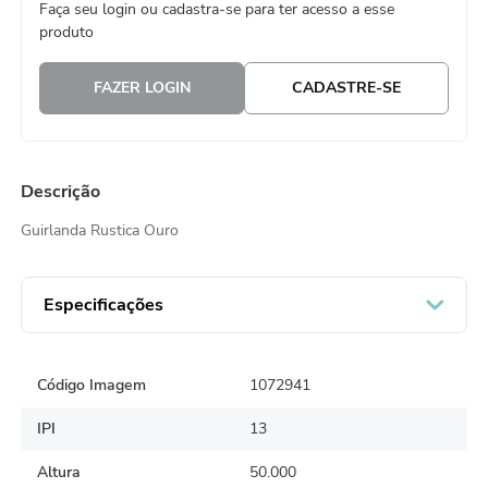
Faça seu login ou cadastra-se para ter acesso a esse
8
º
guardanapo
produto
9
º
vela
FAZER LOGIN
CADASTRE-SE
10
º
urso
Descrição
Guirlanda Rustica Ouro
Especificações
Código Imagem
1072941
IPI
13
Altura
50.000