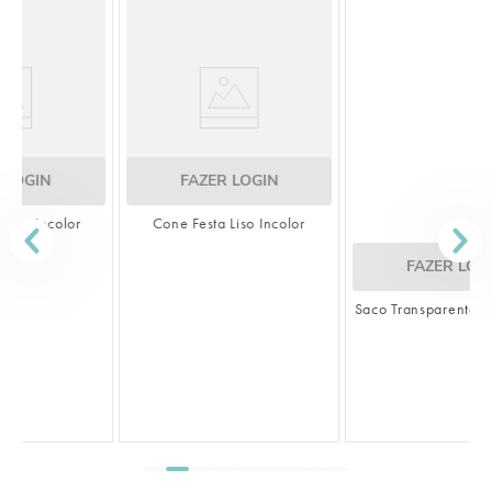
FAZER LOGIN
Cone Festa Liso Incolor
FAZER LOGIN
Saco Transparente Liso Incolor
S
L