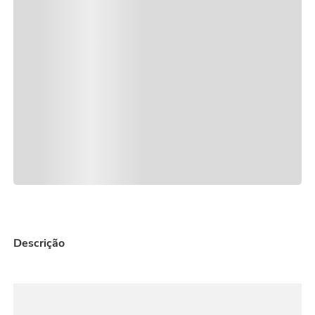
vela
9
º
urso
10
º
Descrição