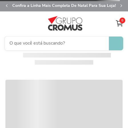
Confira a Linha Mais Completa De Natal Para Sua Loja!
0
O que você está buscando?
fita aramada
1
º
saco transparente
2
º
saco presente
3
º
natal
4
º
caixa
5
º
sacola
6
º
embalagem trufas
7
º
guardanapo
8
º