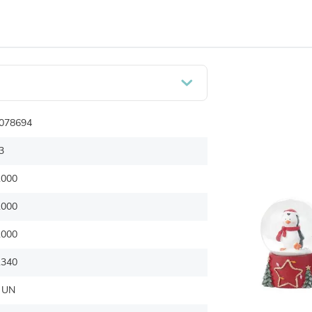
078694
3
.000
.000
.000
.340
 UN