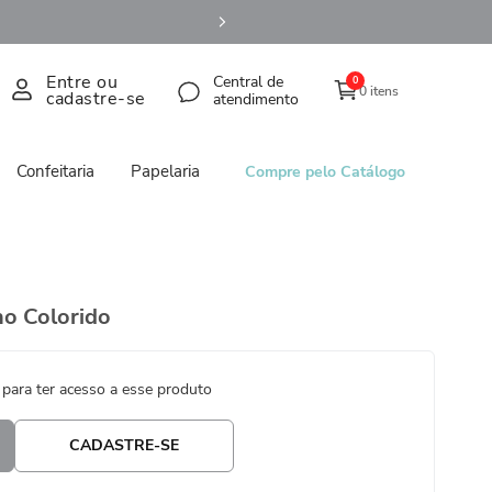
Entre ou
Central de
0
0 itens
cadastre-se
atendimento
Confeitaria
Papelaria
Compre pelo Catálogo
no Colorido
 para ter acesso a esse produto
CADASTRE-SE