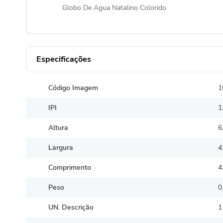
Globo De Agua Natalino Colorido
Especificações
Código Imagem
1
IPI
1
Altura
6
Largura
4
Comprimento
4
Peso
0
UN. Descrição
1