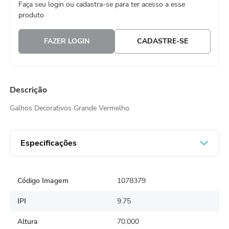
Faça seu login ou cadastra-se para ter acesso a esse
8
º
embalagem trufas
produto
9
º
cesta
FAZER LOGIN
CADASTRE-SE
10
º
urso
Descrição
Galhos Decorativos Grande Vermelho
Especificações
Código Imagem
1078379
IPI
9.75
Altura
70.000