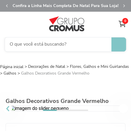
Confira a Linha Mais Completa De Natal Para Sua Loja!
0
O que você está buscando?
TERMOS MAIS BUSCADOS
Decorações de Natal
1
º
Flores, Galhos e Mini Guirlandas
fita aramada
Galhos
Galhos Decorativos Grande Vermelho
2
º
saco transparente
3
º
caixa
4
º
natal
Galhos Decorativos Grande Vermelho
5
º
saco presente
6
º
sacola
7
º
guardanapo