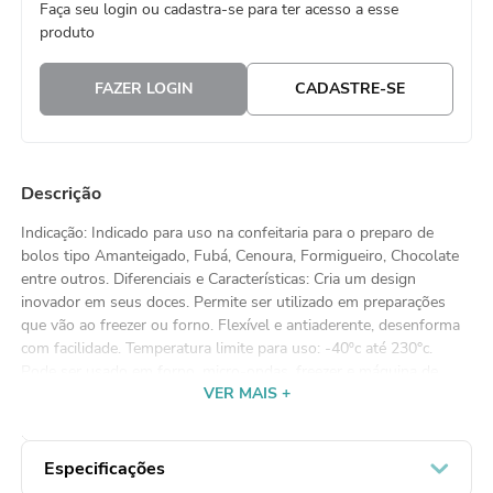
Faça seu login ou cadastra-se para ter acesso a esse
8
º
guardanapo
produto
9
º
vela
FAZER LOGIN
CADASTRE-SE
10
º
urso
Descrição
Indicação: Indicado para uso na confeitaria para o preparo de
bolos tipo Amanteigado, Fubá, Cenoura, Formigueiro, Chocolate
entre outros. Diferenciais e Características: Cria um design
inovador em seus doces. Permite ser utilizado em preparações
que vão ao freezer ou forno. Flexível e antiaderente, desenforma
com facilidade. Temperatura limite para uso: -40ºc até 230°c.
Pode ser usado em forno, micro-ondas, freezer e máquina de
VER MAIS +
lavar louça. Modo de Usar: No momento que colocar o produto
no forno o silicone deve ser posicionado em uma assadeira plana.
Não deixe o molde secar no cozimento. Se não preencher todas
as cavidades com o preparo, preencha as restantes com água.
Especificações
Manutenção: Limpe a forma assim que finalizar o uso. Sugerimos