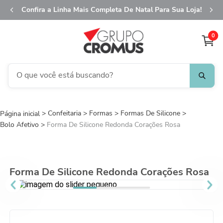
Confira a Linha Mais Completa De Natal Para Sua Loja!
0
O que você está buscando?
TERMOS MAIS BUSCADOS
Confeitaria
Formas
1
º
Formas De Silicone
fita aramada
Bolo Afetivo
Forma De Silicone Redonda Corações Rosa
2
º
saco transparente
3
º
saco presente
4
º
natal
Forma De Silicone Redonda Corações Rosa
5
º
caixa
6
º
sacola
7
º
embalagem trufas