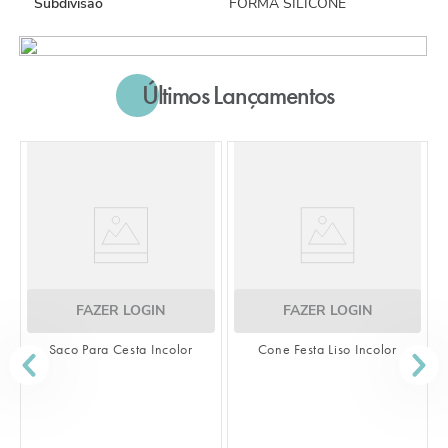
Subdivisão
FORMA SILICONE
Últimos Lançamentos
 LOGIN
FAZER LOGIN
esta Incolor
Cone Festa Liso Incolor
FAZER LOG
Saco Transparente Li