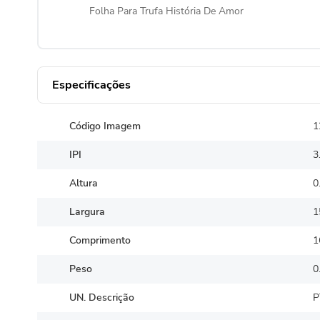
Folha Para Trufa História De Amor
Especificações
Código Imagem
1
IPI
3
Altura
0
Largura
1
Comprimento
1
Peso
0
UN. Descrição
P