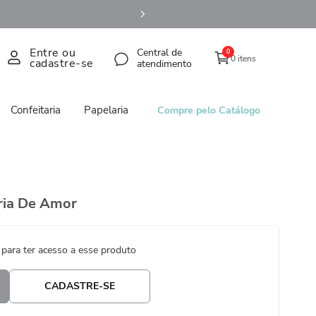
Entre ou
Central de
0
0 itens
cadastre-se
atendimento
Confeitaria
Papelaria
Compre pelo Catálogo
ória De Amor
 para ter acesso a esse produto
CADASTRE-SE