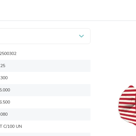
2500302
.25
.300
5.000
6.500
.080
T C/100 UN