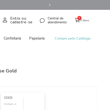
Entre ou
Central de
0
0 itens
cadastre-se
atendimento
Confeitaria
Papelaria
Compre pelo Catálogo
ose Gold
32X25
Multiplo:
4