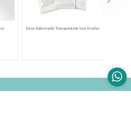
FAZER LOGIN
lor
Saco Adesivado Transparente Liso Incolor
Sacola De
OK