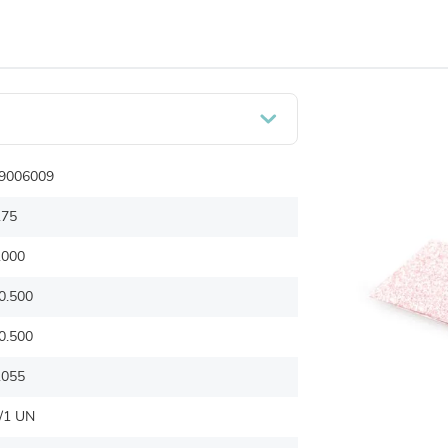
9006009
.75
.000
0.500
0.500
.055
/1 UN